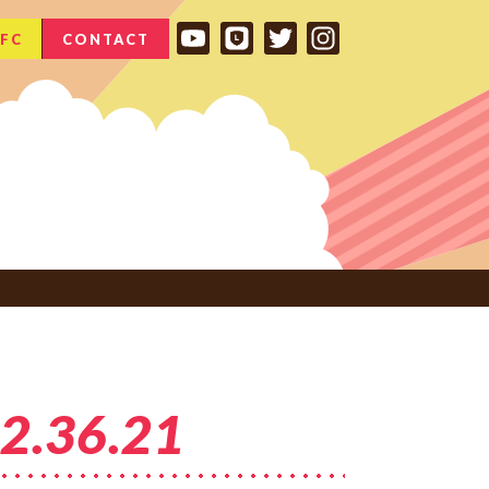
FC
CONTACT
.36.21