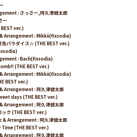
さー
rangement : さっさー,阿久津健太郎
っさー
BEST ver.)
 & Arrangement : Mikkii(fixsodia)
色パラダイス☆ (THE BEST ver.)
fixsodia)
gement : Bach(fixsodia)
Bomb!! (THE BEST ver.)
 & Arrangement : Mikkii(fixsodia)
E BEST ver.)
sic & Arrangement : 阿久津健太郎
Sweet days (THE BEST ver.)
sic & Arrangement : 阿久津健太郎
ック (THE BEST ver.)
usic & Arrangement : 阿久津健太郎
r Time (THE BEST ver.)
sic & Arrangement : 阿久津健太郎