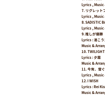
Lyrics , Mu
7. リグレット
Lyrics , Mu
8. SADISTIC B
Lyrics , Mu
9. 推しが優勝
Lyrics : 渚こ
Music & Ar
10. TWILIGH
Lyrics : 夕霧
Music & Arra
11. 今宵、雪ぐ
Lyrics , Mu
12. I WISH
Lyrics : Rei Ki
Music & Arr