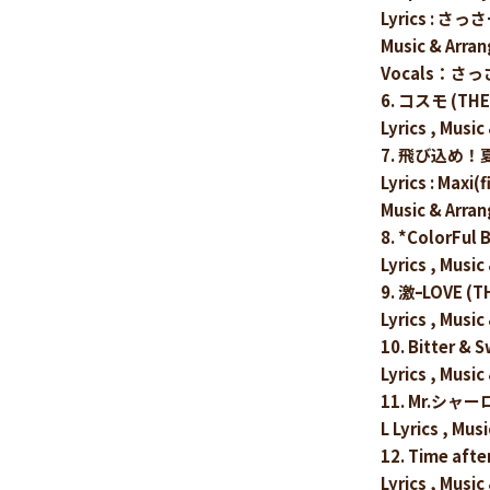
Lyrics : さっ
Music & Ar
Vocals：さ
6. コスモ (THE 
Lyrics , Music
7. 飛び込め！夏
Lyrics : Maxi(
Music & Arran
8. *ColorFul 
Lyrics , Music
9. 激ｰLOVE (TH
Lyrics , Mu
10. Bitter & 
Lyrics , Mu
11. Mr.シャーロ
L Lyrics , M
12. Time afte
Lyrics , Mu