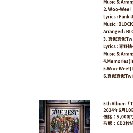
Music & Ar
2. Woo-Wee!
Lyrics : Funk 
Music : BLO
Arranged : 
3. 真似真似Twis
Lyrics : 青野
Music & Arr
4.Memories(I
5.Woo-Wee!(I
6.真似真似Twist
5th Album「
2024年6月1
価格：5,000
形態：CD2枚