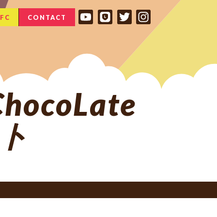
FC
CONTACT
ocoLate
イト