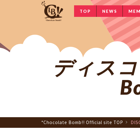
TOP
NEWS
MEM
ディスコグラ
B
*Chocolate Bomb!! Official site TOP
DIS