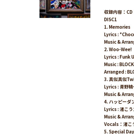
収録内容：CD
DISC1
1. Memories
Lyrics : *Cho
Music & Ar
2. Woo-Wee!
Lyrics : Funk 
Music : BLO
Arranged : 
3. 真似真似Twis
Lyrics : 青野
Music & Arr
4. ハッピー
Lyrics : 渚こ
Music & Ar
Vocals：渚
5. Special Da