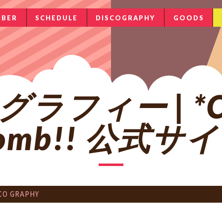
BER
SCHEDULE
DISCOGRAPHY
GOODS
フィー | *Ch
omb!! 公式サ
CO GRAPHY