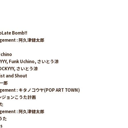
coLate Bomb!!
rangement : 阿久津健太郎
Uchino
CKYYY, Funk Uchino, さいとう涼
BLOCKYYY, さいとう涼
t and Shout
精一郎
angement : キタノコウヤ(POP ART TOWN)
ダンジョンこうた計画
うた
rangement : 阿久津健太郎
こうた
ys