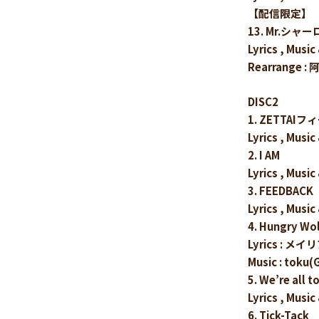
【配信限定】
13. Mr.シャーロッ
Lyrics , Mu
Rearrange 
DISC2
1. ZETTAI
Lyrics , Mu
2. I AM
Lyrics , Mu
3. FEEDBACK
Lyrics , Mu
4. Hungry Wo
Lyrics : メイ
Music : toku(
5. We’re all 
Lyrics , Mu
6. Tick-Tack