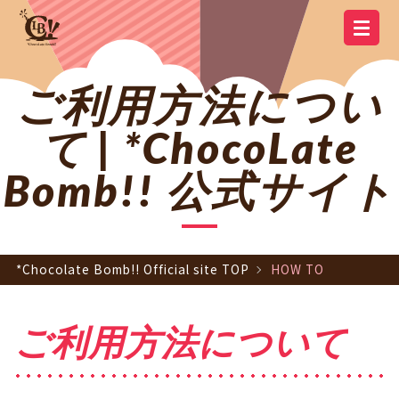
YOUTUBE
OFFICIAL
OFFICIAL LINE
SCHEDULE
GOODS
NEWS
Q&A
OFFICIAL SITE TOP
DISCOGRAPHY
CONTACT
MEMBER
FC
CHANNEL
TWITTER
ACCOUNT
ご利用方法につい
て | *ChocoLate
Bomb!! 公式サイト
*Chocolate Bomb!! Official site TOP
HOW TO
ご利用方法について