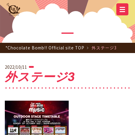
YOUTUBE
OFFICIAL
OFFICIAL LINE
SCHEDULE
GOODS
NEWS
Q&A
OFFICIAL SITE TOP
DISCOGRAPHY
CONTACT
MEMBER
FC
CHANNEL
TWITTER
ACCOUNT
*Chocolate Bomb!! Official site TOP
外ステージ3
2022/10/11
外ステージ3