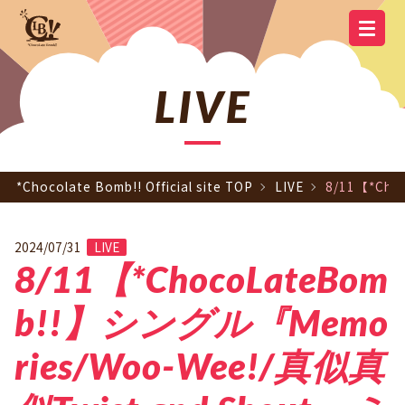
YOUTUBE
OFFICIAL
OFFICIAL LINE
SCHEDULE
GOODS
NEWS
Q&A
OFFICIAL SITE TOP
DISCOGRAPHY
CONTACT
MEMBER
FC
CHANNEL
TWITTER
ACCOUNT
LIVE
*Chocolate Bomb!! Official site TOP
LIVE
8/11【*Ch
2024/07/31
LIVE
8/11【*ChocoLateBom
b!!】シングル『Memo
ries/Woo-Wee!/真似真