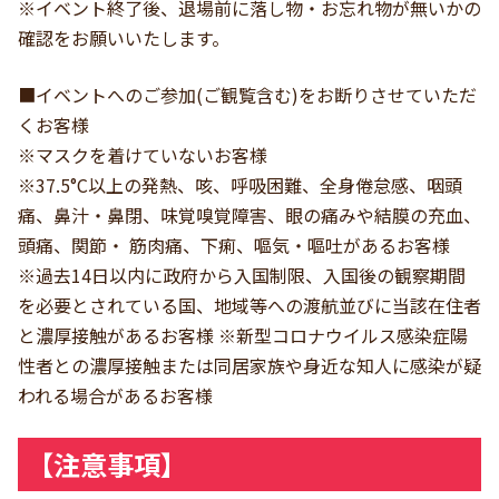
※イベント終了後、退場前に落し物・お忘れ物が無いかの
確認をお願いいたします。
■イベントへのご参加(ご観覧含む)をお断りさせていただ
くお客様
※マスクを着けていないお客様
※37.5°C以上の発熱、咳、呼吸困難、全身倦怠感、咽頭
痛、鼻汁・鼻閉、味覚嗅覚障害、眼の痛みや結膜の充血、
頭痛、関節・ 筋肉痛、下痢、嘔気・嘔吐があるお客様
※過去14日以内に政府から入国制限、入国後の観察期間
を必要とされている国、地域等への渡航並びに当該在住者
と濃厚接触があるお客様 ※新型コロナウイルス感染症陽
性者との濃厚接触または同居家族や身近な知人に感染が疑
われる場合があるお客様
【注意事項】