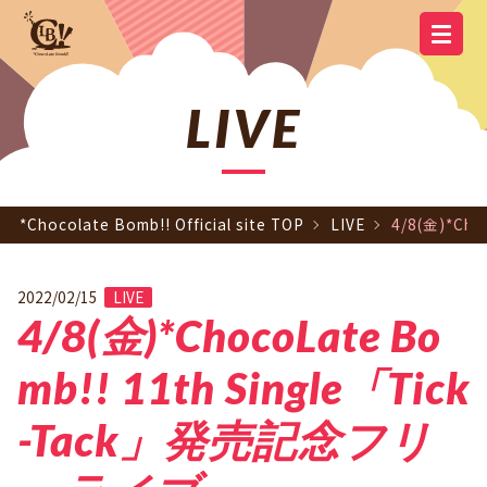
YOUTUBE
OFFICIAL
OFFICIAL LINE
SCHEDULE
GOODS
NEWS
Q&A
OFFICIAL SITE TOP
DISCOGRAPHY
CONTACT
MEMBER
FC
CHANNEL
TWITTER
ACCOUNT
LIVE
*Chocolate Bomb!! Official site TOP
LIVE
4/8(金)*Ch
2022/02/15
LIVE
4/8(金)*ChocoLate Bo
mb!! 11th Single「Tick
-Tack」発売記念フリ