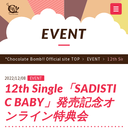
YOUTUBE
OFFICIAL
OFFICIAL LINE
SCHEDULE
GOODS
NEWS
Q&A
OFFICIAL SITE TOP
DISCOGRAPHY
CONTACT
MEMBER
FC
CHANNEL
TWITTER
ACCOUNT
EVENT
*Chocolate Bomb!! Official site TOP
EVENT
12th S
2022/12/08
EVENT
12th Single「SADISTI
C BABY」発売記念オ
ンライン特典会