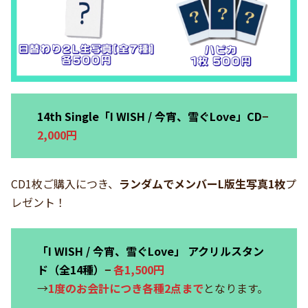
14th Single「I WISH / 今宵、雪ぐLove」
CD
−
2,000円
CD1枚ご購入につき、
ランダムでメンバ
ーL版生写真1枚
プ
レゼント！
「I WISH / 今宵、雪ぐLove」
アクリルスタン
ド（全14種）
−
各1,500円
→
1度のお会計につき各種2点まで
となります。