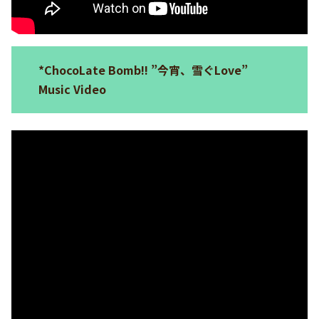
*ChocoLate Bomb!! ”今宵、雪ぐLove”
Music Video