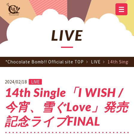
YOUTUBE
OFFICIAL
OFFICIAL LINE
SCHEDULE
GOODS
NEWS
Q&A
OFFICIAL SITE TOP
DISCOGRAPHY
CONTACT
MEMBER
FC
CHANNEL
TWITTER
ACCOUNT
LIVE
*Chocolate Bomb!! Official site TOP
LIVE
14th Sin
2024/02/18
LIVE
14th Single「I WISH /
今宵、雪ぐLove」発売
記念ライブFINAL