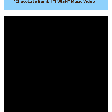
*ChocoLate Bomb!! ”I WISH” Music Video