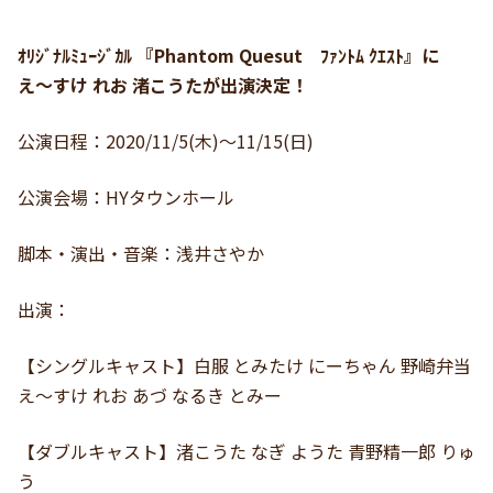
ｵﾘｼﾞﾅﾙﾐｭｰｼﾞｶﾙ 『Phantom Quesut ﾌｧﾝﾄﾑ ｸｴｽﾄ』に
え〜すけ れお 渚こうたが出演決定！
公演日程：2020/11/5(木)〜11/15(日)
公演会場：HYタウンホール
脚本・演出・音楽：浅井さやか
出演：
【シングルキャスト】白服 とみたけ にーちゃん 野崎弁当
え〜すけ れお あづ なるき とみー
【ダブルキャスト】渚こうた なぎ ようた 青野精一郎 りゅ
う