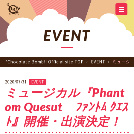
YOUTUBE
OFFICIAL
OFFICIAL LINE
SCHEDULE
GOODS
NEWS
Q&A
OFFICIAL SITE TOP
DISCOGRAPHY
CONTACT
MEMBER
FC
CHANNEL
TWITTER
ACCOUNT
EVENT
*Chocolate Bomb!! Official site TOP
EVENT
ミュージカル
2020/07/31
EVENT
ミュージカル『Phant
om Quesut ﾌｧﾝﾄﾑ ｸｴｽ
ﾄ』開催・出演決定！