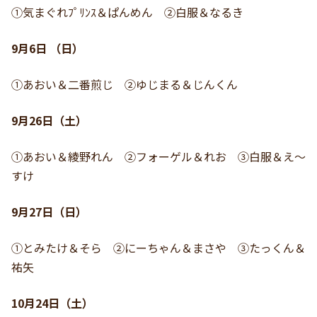
①気まぐれﾌﾟﾘﾝｽ＆ぱんめん ②白服＆なるき
9月6日 （
日
）
①あおい＆二番煎じ ②ゆじまる＆じんくん
9月26日（土）
①あおい＆綾野れん ②フォーゲル＆れお ③白服＆え～
すけ
9月27日（日）
①とみたけ＆そら ②にーちゃん＆まさや ③たっくん＆
祐矢
10月24日（土）