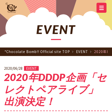
YOUTUBE
OFFICIAL
OFFICIAL LINE
SCHEDULE
GOODS
NEWS
Q&A
OFFICIAL SITE TOP
DISCOGRAPHY
CONTACT
MEMBER
FC
CHANNEL
TWITTER
ACCOUNT
EVENT
*Chocolate Bomb!! Official site TOP
EVENT
2020年
2020/06/28
EVENT
2020年DDDP企画「セ
レクトペアライブ」
出演決定！