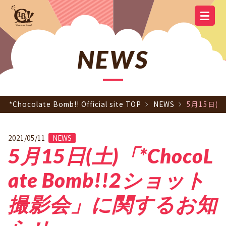
YOUTUBE
OFFICIAL
OFFICIAL LINE
SCHEDULE
GOODS
NEWS
Q&A
OFFICIAL SITE TOP
DISCOGRAPHY
CONTACT
MEMBER
FC
CHANNEL
TWITTER
ACCOUNT
NEWS
*Chocolate Bomb!! Official site TOP
NEWS
5月15日(
2021/05/11
NEWS
5月15日(土)「*ChocoL
ate Bomb!!2ショット
撮影会」に関するお知