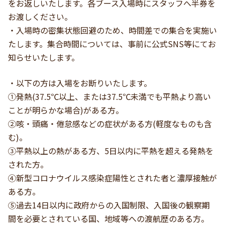
をお返しいたします。各ブース入場時にスタッフへ半券を
お渡しください。
・入場時の密集状態回避のため、時間差での集合を実施い
たします。集合時間については、事前に公式SNS等にてお
知らせいたします。
・以下の方は入場をお断りいたします。
①発熱(37.5℃以上、または37.5℃未満でも平熱より高い
ことが明らかな場合)がある方。
②咳・頭痛・倦怠感などの症状がある方(軽度なものも含
む)。
③平熱以上の熱がある方、5日以内に平熱を超える発熱を
された方。
④新型コロナウイルス感染症陽性とされた者と濃厚接触が
ある方。
⑤過去14日以内に政府からの入国制限、入国後の観察期
間を必要とされている国、地域等への渡航歴のある方。