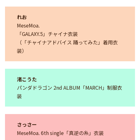
れお
MeseMoa.
「GALAXY.5」チャイナ衣装
（「チャイナアドバイス 踊ってみた」着用衣
装）
渚こうた
パンダドラゴン 2nd ALBUM「MARCH」制服衣
装
さっさー
MeseMoa. 6th single「真逆の糸」衣装