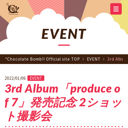
YOUTUBE
OFFICIAL
OFFICIAL LINE
SCHEDULE
GOODS
NEWS
Q&A
OFFICIAL SITE TOP
DISCOGRAPHY
CONTACT
MEMBER
FC
CHANNEL
TWITTER
ACCOUNT
EVENT
*Chocolate Bomb!! Official site TOP
EVENT
3rd Al
2022/01/06
EVENT
3rd Album「produce o
f 7」発売記念 2ショッ
ト撮影会