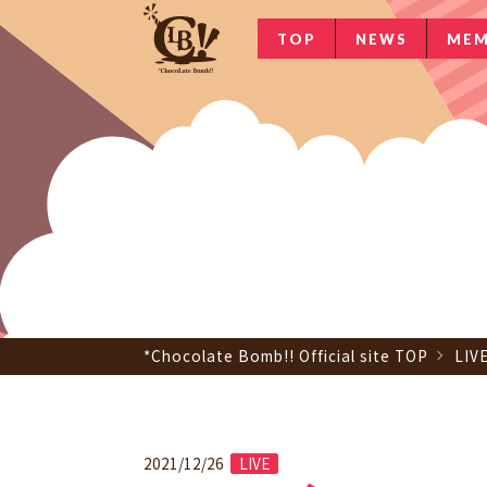
TOP
NEWS
MEM
*Chocolate Bomb!! Official site TOP
LIV
2021/12/26
LIVE