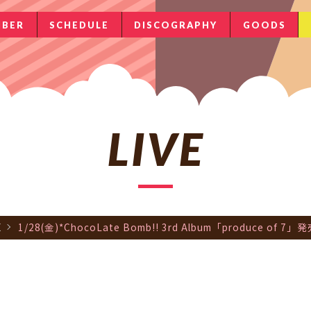
BER
SCHEDULE
DISCOGRAPHY
GOODS
LIVE
E
1/28(金)*ChocoLate Bomb!! 3rd Album「produce o