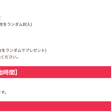
枚
 枚をランダム封入)
1 枚をランダムでプレゼント)
承ください。
始時間】
ます。