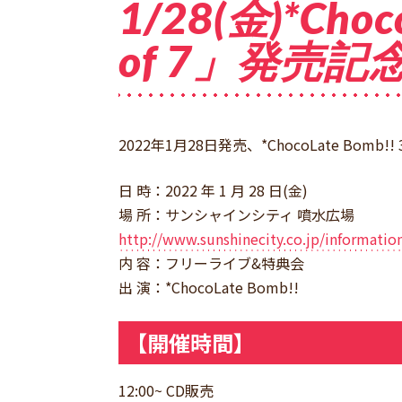
1/28(金)*Choc
of 7」発売
2022年1月28日発売、*ChocoLate Bo
日 時：2022 年 1 月 28 日(金)
場 所：サンシャインシティ 噴水広場
http://www.sunshinecity.co.jp/informatio
内 容：フリーライブ&特典会
出 演：*ChocoLate Bomb!!
【開催時間】
12:00~ CD販売