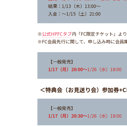
結果：1/13（木）13:00～
入金：～1/15（土）21:00
※
公式HPFCタブ
内「FC限定チケット」よ
※FC会員先行に関して、申し込み時に会員
【一般発売】
1/17（月）20:00～
1/26（水）18:00
＜特典会（お見送り会）参加券+C
【一般発売】
1/17（月）20:30～
1/26（水）18:00