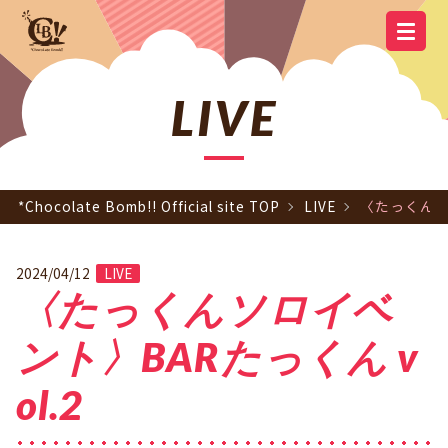
YOUTUBE
OFFICIAL
OFFICIAL LINE
SCHEDULE
GOODS
NEWS
Q&A
OFFICIAL SITE TOP
DISCOGRAPHY
CONTACT
MEMBER
FC
CHANNEL
TWITTER
ACCOUNT
LIVE
*Chocolate Bomb!! Official site TOP
LIVE
〈たっくんソロ
2024/04/12
LIVE
〈たっくんソロイベ
ント〉BARたっくん v
ol.2