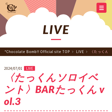
YOUTUBE
OFFICIAL
OFFICIAL LINE
SCHEDULE
GOODS
NEWS
Q&A
OFFICIAL SITE TOP
DISCOGRAPHY
CONTACT
MEMBER
FC
CHANNEL
TWITTER
ACCOUNT
LIVE
*Chocolate Bomb!! Official site TOP
LIVE
〈たっくんソロ
2024/07/01
LIVE
〈たっくんソロイベ
ント〉BARたっくん v
ol.3