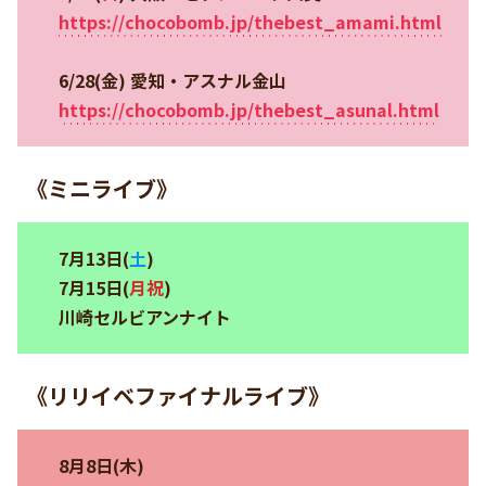
https://chocobomb.jp/thebest_amami.html
6/28(金) 愛知・アスナル金山
https://chocobomb.jp/thebest_asunal.html
《ミニライブ》
7月13日(
土
)
7月15日(
月祝
)
川崎セルビアンナイト
《リリイベファイナルライブ》
8月8日(木)