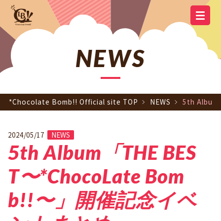
YOUTUBE
OFFICIAL
OFFICIAL LINE
SCHEDULE
GOODS
NEWS
Q&A
OFFICIAL SITE TOP
DISCOGRAPHY
CONTACT
MEMBER
FC
CHANNEL
TWITTER
ACCOUNT
NEWS
*Chocolate Bomb!! Official site TOP
NEWS
5th Alb
2024/05/17
NEWS
5th Album「THE BES
T〜*ChocoLate Bom
b!!〜」開催記念イベ