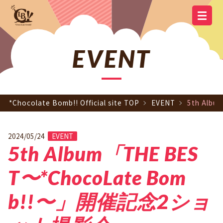
YOUTUBE
OFFICIAL
OFFICIAL LINE
SCHEDULE
GOODS
NEWS
Q&A
OFFICIAL SITE TOP
DISCOGRAPHY
CONTACT
MEMBER
FC
CHANNEL
TWITTER
ACCOUNT
EVENT
*Chocolate Bomb!! Official site TOP
EVENT
5th Al
2024/05/24
EVENT
5th Album「THE BES
T〜*ChocoLate Bom
b!!〜」開催記念2ショ