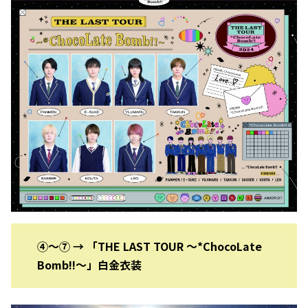
④〜⑦ → 「THE LAST TOUR 〜*ChocoLate
Bomb!!〜」白金衣装