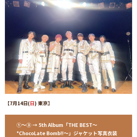
【
7月14日(
日
) 東京
】
①〜③ → 5th Album「THE BEST〜
*ChocoLate Bomb!!〜」ジャケット写真衣装