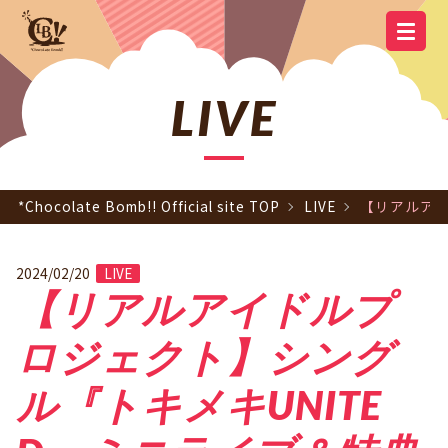
YOUTUBE
OFFICIAL
OFFICIAL LINE
SCHEDULE
GOODS
NEWS
Q&A
OFFICIAL SITE TOP
DISCOGRAPHY
CONTACT
MEMBER
FC
CHANNEL
TWITTER
ACCOUNT
LIVE
*Chocolate Bomb!! Official site TOP
LIVE
【リアルアイ
2024/02/20
LIVE
【リアルアイドルプ
ロジェクト】シング
ル『トキメキUNITE