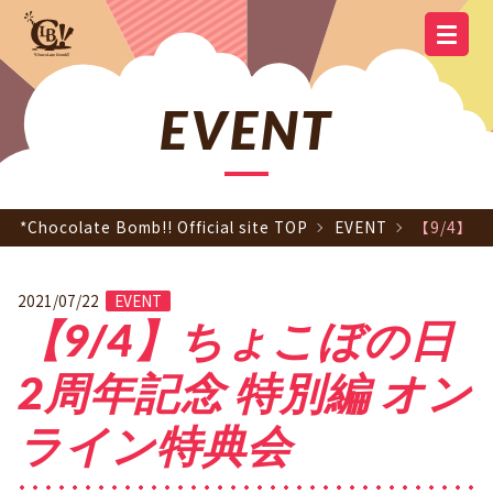
YOUTUBE
OFFICIAL
OFFICIAL LINE
SCHEDULE
GOODS
NEWS
Q&A
OFFICIAL SITE TOP
DISCOGRAPHY
CONTACT
MEMBER
FC
CHANNEL
TWITTER
ACCOUNT
EVENT
*Chocolate Bomb!! Official site TOP
EVENT
【9/4】
2021/07/22
EVENT
【9/4】ちょこぼの日
2周年記念 特別編 オン
ライン特典会