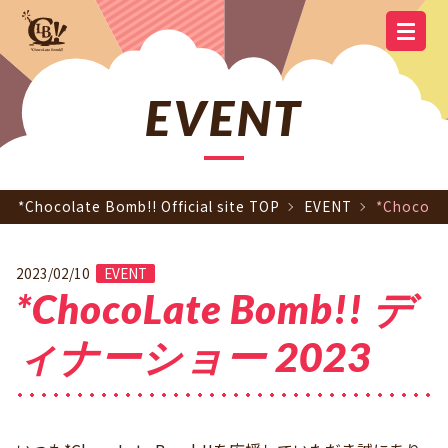
YOUTUBE
OFFICIAL
OFFICIAL LINE
SCHEDULE
GOODS
NEWS
Q&A
OFFICIAL SITE TOP
DISCOGRAPHY
CONTACT
MEMBER
FC
CHANNEL
TWITTER
ACCOUNT
EVENT
*Chocolate Bomb!! Official site TOP
EVENT
*ChocoL
2023/02/10
EVENT
*ChocoLate Bomb!! デ
ィナーショー 2023