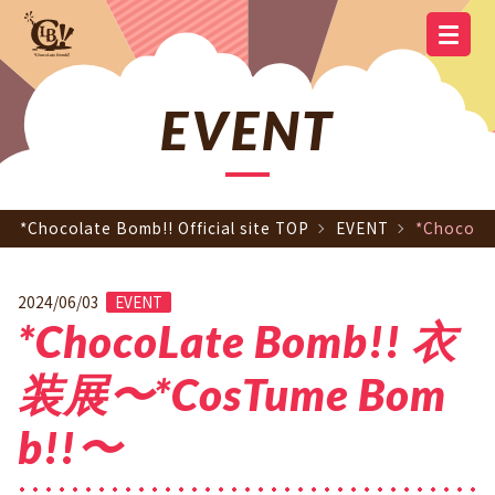
YOUTUBE
OFFICIAL
OFFICIAL LINE
SCHEDULE
GOODS
NEWS
Q&A
OFFICIAL SITE TOP
DISCOGRAPHY
CONTACT
MEMBER
FC
CHANNEL
TWITTER
ACCOUNT
EVENT
*Chocolate Bomb!! Official site TOP
EVENT
*ChocoL
2024/06/03
EVENT
*ChocoLate Bomb!! 衣
装展〜*CosTume Bom
b!!〜