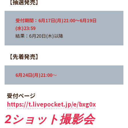
【
抽選発売
】
受付期間：6月17日(月)21:00〜6月19日
(水)23:59
結果：6月20日(木)以降
【
先着発売
】
6月24日(月)21:00
〜
受付ページ
https://t.livepocket.jp/e/bxg0x
2ショット撮影会