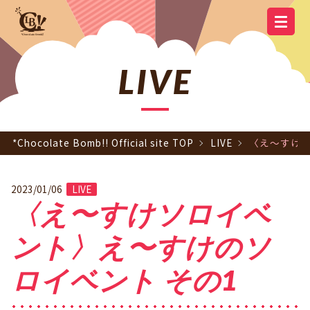
YOUTUBE
OFFICIAL
OFFICIAL LINE
SCHEDULE
GOODS
NEWS
Q&A
OFFICIAL SITE TOP
DISCOGRAPHY
CONTACT
MEMBER
FC
CHANNEL
TWITTER
ACCOUNT
LIVE
*Chocolate Bomb!! Official site TOP
LIVE
〈え〜すけソ
2023/01/06
LIVE
〈え〜すけソロイベ
ント〉え〜すけのソ
ロイベント その1