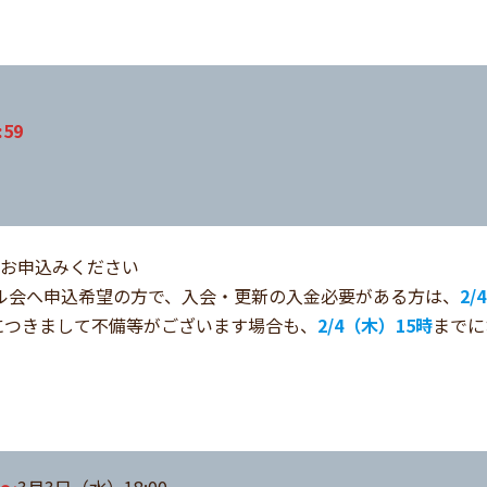
59
りお申込みください
ール会へ申込希望の方で、入会・更新の入金必要がある方は、
2/
につきまして不備等がございます場合も、
2/4（木）15時
までに
。