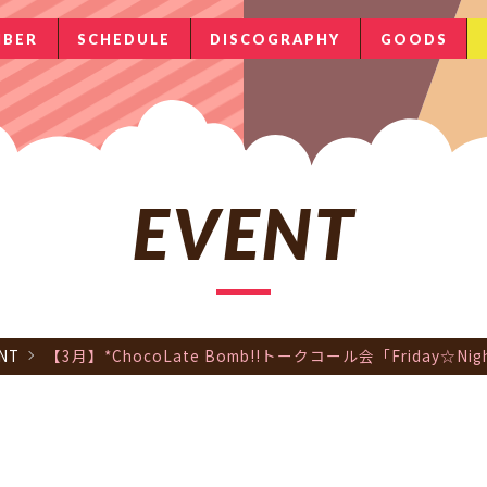
BER
SCHEDULE
DISCOGRAPHY
GOODS
EVENT
NT
【3月】*ChocoLate Bomb!!トークコール会「Friday☆Nig