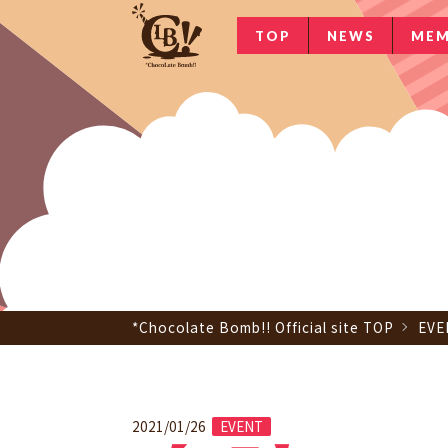
TOP
NEWS
MEM
*Chocolate Bomb!! Official site TOP
EVE
2021/01/26
EVENT