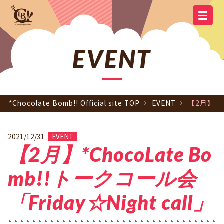
YOUTUBE
OFFICIAL
OFFICIAL LINE
SCHEDULE
GOODS
NEWS
Q&A
OFFICIAL SITE TOP
DISCOGRAPHY
CONTACT
MEMBER
FC
CHANNEL
TWITTER
ACCOUNT
EVENT
*Chocolate Bomb!! Official site TOP
EVENT
【2月】*Ch
2021/12/31
EVENT
【2月】*ChocoLate Bo
mb!!トークコール会
「Friday☆Night call」