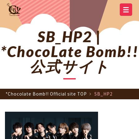
YOUTUBE
OFFICIAL
OFFICIAL LINE
SCHEDULE
GOODS
NEWS
Q&A
OFFICIAL SITE TOP
DISCOGRAPHY
CONTACT
MEMBER
FC
CHANNEL
TWITTER
ACCOUNT
SB_HP2 |
*ChocoLate Bomb!!
公式サイト
*Chocolate Bomb!! Official site TOP
SB_HP2