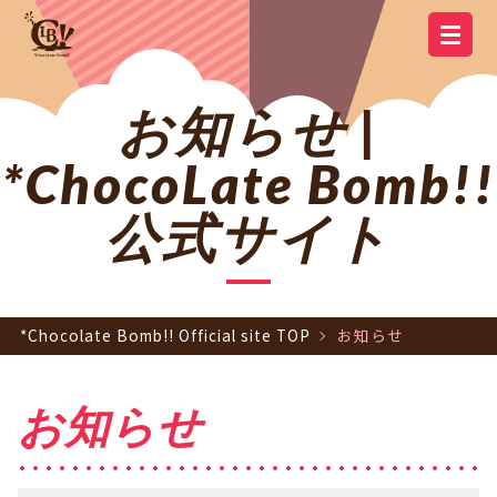
YOUTUBE
OFFICIAL
OFFICIAL LINE
SCHEDULE
GOODS
NEWS
Q&A
OFFICIAL SITE TOP
DISCOGRAPHY
CONTACT
MEMBER
FC
CHANNEL
TWITTER
ACCOUNT
お知らせ |
*ChocoLate Bomb!!
公式サイト
*Chocolate Bomb!! Official site TOP
お知らせ
お知らせ