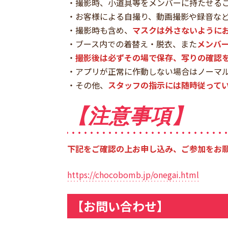
・撮影時、小道具等をメンバーに持たせる
・お客様による自撮り、動画撮影や録音な
・撮影時も含め、
マスクは外さないように
・ブース内での着替え・脱衣、また
メンバ
・
撮影後は必ずその場で保存、写りの確認
・アプリが正常に作動しない場合はノーマ
・その他、
スタッフの指示には随時従って
【注意事項】
下記をご確認の上お申し込み、ご参加をお
https://chocobomb.jp/onegai.html
【お問い合わせ】