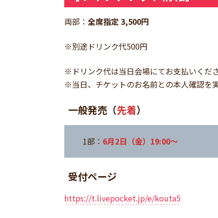
両部：
全席指定 3,500円
※別途ドリンク代500円
※ドリンク代は当日会場にてお支払いくだ
※当日、チケットのお名前との本人確認を
一般発売（
先着
）
1部：
6月2日（金）19:00〜
受付ページ
https://t.livepocket.jp/e/kouta5