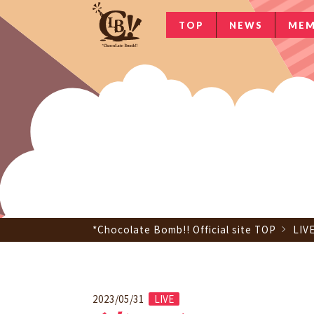
TOP
NEWS
MEM
*Chocolate Bomb!! Official site TOP
LIV
2023/05/31
LIVE