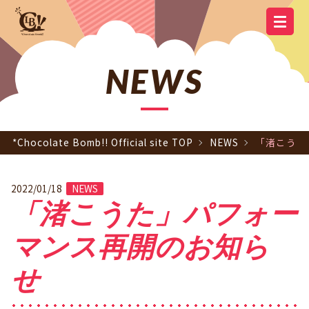
YOUTUBE
OFFICIAL
OFFICIAL LINE
SCHEDULE
GOODS
NEWS
Q&A
OFFICIAL SITE TOP
DISCOGRAPHY
CONTACT
MEMBER
FC
CHANNEL
TWITTER
ACCOUNT
NEWS
*Chocolate Bomb!! Official site TOP
NEWS
「渚こうた
2022/01/18
NEWS
「渚こうた」パフォー
マンス再開のお知ら
せ