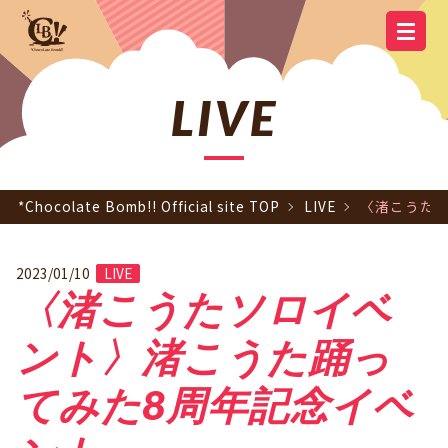
YOUTUBE
OFFICIAL
OFFICIAL LINE
SCHEDULE
GOODS
NEWS
Q&A
OFFICIAL SITE TOP
DISCOGRAPHY
CONTACT
MEMBER
FC
CHANNEL
TWITTER
ACCOUNT
LIVE
*Chocolate Bomb!! Official site TOP
LIVE
〈渚こうた
2023/01/10
LIVE
〈渚こうたソロイベ
ント〉渚こうた踊っ
てみた8周年記念イベ