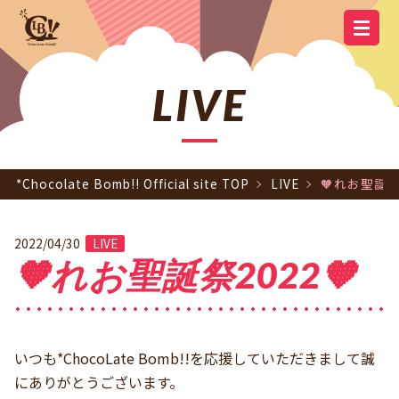
YOUTUBE
OFFICIAL
OFFICIAL LINE
SCHEDULE
GOODS
NEWS
Q&A
OFFICIAL SITE TOP
DISCOGRAPHY
CONTACT
MEMBER
FC
CHANNEL
TWITTER
ACCOUNT
LIVE
*Chocolate Bomb!! Official site TOP
LIVE
🧡れお聖誕祭2
2022/04/30
LIVE
🧡れお聖誕祭2022🧡
いつも*ChocoLate Bomb!!を応援していただきまして誠
にありがとうございます。