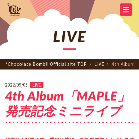
YOUTUBE
OFFICIAL
OFFICIAL LINE
SCHEDULE
GOODS
NEWS
Q&A
OFFICIAL SITE TOP
DISCOGRAPHY
CONTACT
MEMBER
FC
CHANNEL
TWITTER
ACCOUNT
LIVE
*Chocolate Bomb!! Official site TOP
LIVE
4th Alb
2022/09/05
LIVE
4th Album「MAPLE」
発売記念ミニライブ