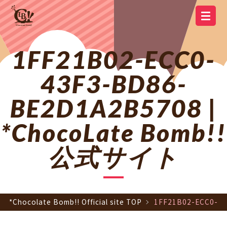
YOUTUBE
OFFICIAL
OFFICIAL LINE
SCHEDULE
GOODS
NEWS
Q&A
OFFICIAL SITE TOP
DISCOGRAPHY
CONTACT
MEMBER
FC
CHANNEL
TWITTER
ACCOUNT
1FF21B02-ECC0-
43F3-BD86-
BE2D1A2B5708 |
*ChocoLate Bomb!!
公式サイト
*Chocolate Bomb!! Official site TOP
1FF21B02-ECC0-4