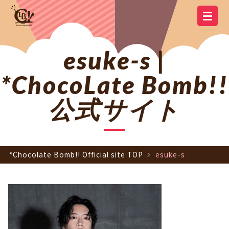
YOUTUBE
OFFICIAL
OFFICIAL LINE
SCHEDULE
GOODS
NEWS
Q&A
OFFICIAL SITE TOP
DISCOGRAPHY
CONTACT
MEMBER
FC
CHANNEL
TWITTER
ACCOUNT
esuke-s |
*ChocoLate Bomb!!
公式サイト
*Chocolate Bomb!! Official site TOP
esuke-s