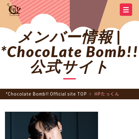
YOUTUBE
OFFICIAL
OFFICIAL LINE
SCHEDULE
GOODS
NEWS
Q&A
OFFICIAL SITE TOP
DISCOGRAPHY
CONTACT
MEMBER
FC
CHANNEL
TWITTER
ACCOUNT
メンバー情報 |
*ChocoLate Bomb!!
公式サイト
*Chocolate Bomb!! Official site TOP
HPたっくん