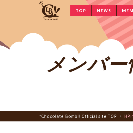
TOP
NEWS
MEM
メンバー情報 
*Chocolate Bomb!! Official site TOP
HP