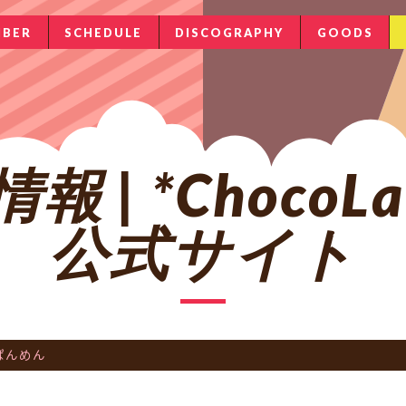
BER
SCHEDULE
DISCOGRAPHY
GOODS
| *ChocoLat
公式サイト
ぱんめん