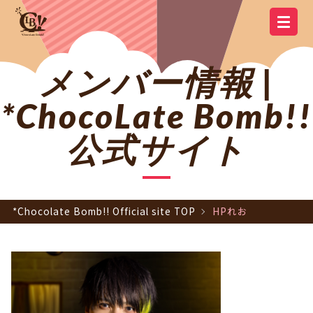
YOUTUBE
OFFICIAL
OFFICIAL LINE
SCHEDULE
GOODS
NEWS
Q&A
OFFICIAL SITE TOP
DISCOGRAPHY
CONTACT
MEMBER
FC
CHANNEL
TWITTER
ACCOUNT
メンバー情報 |
*ChocoLate Bomb!!
公式サイト
*Chocolate Bomb!! Official site TOP
HPれお