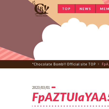
TOP
NEWS
MEM
*Chocolate Bomb!! Official site TOP
FpA
2023/03/01
FpAZTUIaYAA