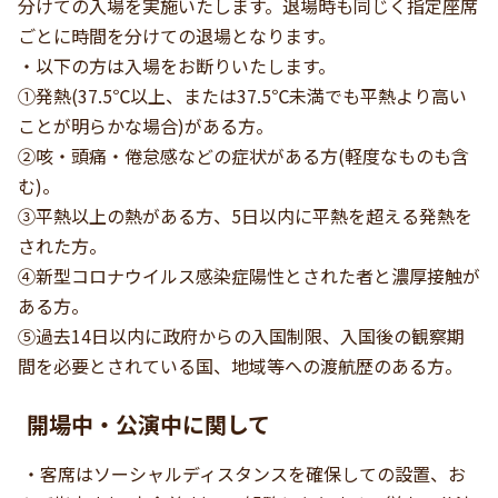
分けての入場を実施いたします。退場時も同じく指定座席
ごとに時間を分けての退場となります。
・以下の方は入場をお断りいたします。
①発熱(37.5℃以上、または37.5℃未満でも平熱より高い
ことが明らかな場合)がある方。
②咳・頭痛・倦怠感などの症状がある方(軽度なものも含
む)。
③平熱以上の熱がある方、5日以内に平熱を超える発熱を
された方。
④新型コロナウイルス感染症陽性とされた者と濃厚接触が
ある方。
⑤過去14日以内に政府からの入国制限、入国後の観察期
間を必要とされている国、地域等への渡航歴のある方。
開場中・公演中に関して
・客席はソーシャルディスタンスを確保しての設置、お