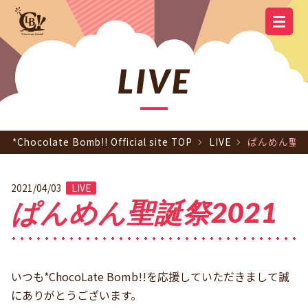
YOUTUBE
OFFICIAL
OFFICIAL LINE
SCHEDULE
GOODS
NEWS
Q&A
OFFICIAL SITE TOP
DISCOGRAPHY
CONTACT
MEMBER
FC
CHANNEL
TWITTER
ACCOUNT
LIVE
*Chocolate Bomb!! Official site TOP
LIVE
ぱんめん聖誕
2021/04/03
LIVE
ぱんめん聖誕祭2021
いつも*ChocoLate Bomb!!を応援していただきまして誠
にありがとうございます。