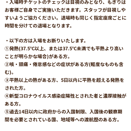
・入場時チケットのチェックは目視のみとなり、もぎりは
お客様ご自身でご実施いただきます。スタッフが目視しや
すいようご協力ください。退場時も同じく指定座席ごとに
時間を分けての退場となります。
・以下の方は入場をお断りいたします。
①発熱(37.5℃以上、または37.5℃未満でも平熱より高い
ことが明らかな場合)がある方。
②咳・頭痛・倦怠感などの症状がある方(軽度なものも含
む)。
③平熱以上の熱がある方、5日以内に平熱を超える発熱を
された方。
④新型コロナウイルス感染症陽性とされた者と濃厚接触が
ある方。
⑤過去14日以内に政府からの入国制限、入国後の観察期
間を必要とされている国、地域等への渡航歴のある方。