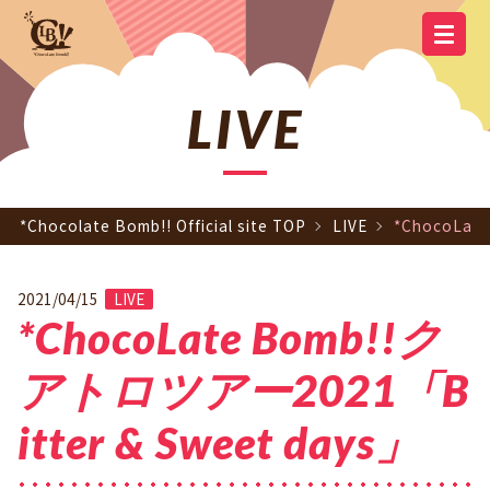
YOUTUBE
OFFICIAL
OFFICIAL LINE
SCHEDULE
GOODS
NEWS
Q&A
OFFICIAL SITE TOP
DISCOGRAPHY
CONTACT
MEMBER
FC
CHANNEL
TWITTER
ACCOUNT
LIVE
*Chocolate Bomb!! Official site TOP
LIVE
*ChocoLat
2021/04/15
LIVE
*ChocoLate Bomb!!ク
アトロツアー2021「B
itter & Sweet days」