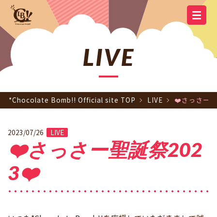
YOUTUBE
OFFICIAL
OFFICIAL LINE
SCHEDULE
GOODS
NEWS
Q&A
OFFICIAL SITE TOP
DISCOGRAPHY
CONTACT
MEMBER
FC
CHANNEL
TWITTER
ACCOUNT
LIVE
*Chocolate Bomb!! Official site TOP
LIVE
❤️さっさー聖
2023/07/26
LIVE
❤️さっさー聖誕祭202
3❤️