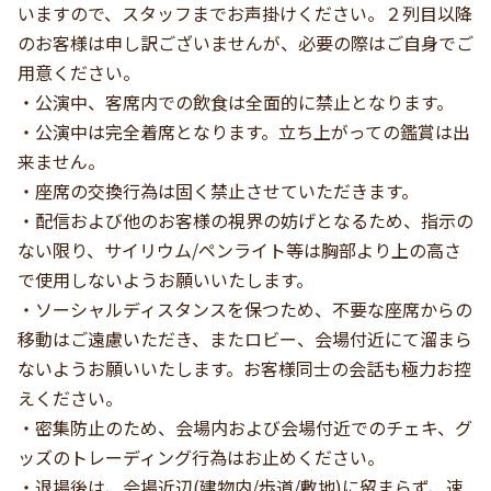
いますので、スタッフまでお声掛けください。２列目以降
のお客様は申し訳ございませんが、必要の際はご自身でご
用意ください。
・公演中、客席内での飲食は全面的に禁止となります。
・公演中は完全着席となります。立ち上がっての鑑賞は出
来ません。
・座席の交換行為は固く禁止させていただきます。
・配信および他のお客様の視界の妨げとなるため、指示の
ない限り、サイリウム/ペンライト等は胸部より上の高さ
で使用しないようお願いいたします。
・ソーシャルディスタンスを保つため、不要な座席からの
移動はご遠慮いただき、またロビー、会場付近にて溜まら
ないようお願いいたします。お客様同士の会話も極力お控
えください。
・密集防止のため、会場内および会場付近でのチェキ、グ
ッズのトレーディング行為はお止めください。
・退場後は、会場近辺(建物内/歩道/敷地)に留まらず、速