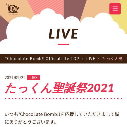
YOUTUBE
OFFICIAL
OFFICIAL LINE
SCHEDULE
GOODS
NEWS
Q&A
OFFICIAL SITE TOP
DISCOGRAPHY
CONTACT
MEMBER
FC
CHANNEL
TWITTER
ACCOUNT
LIVE
*Chocolate Bomb!! Official site TOP
LIVE
たっくん聖誕
2021/09/21
LIVE
たっくん聖誕祭2021
いつも*ChocoLate Bomb!!を応援していただきまして誠
にありがとうございます。