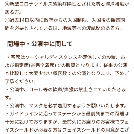
④新型コロナウイルス感染症陽性とされた者と濃厚接触が
ある方。
⑤過去14日以内に政府からの入国制限、入国後の観察期
間を必要とされている国、地域等への渡航歴のある方。
開場中・公演中に関して
・客席はソーシャルディスタンスを確保しての設置、お
よび指定席(※完全着席)での観覧となります。従来の公演
と比較して大変少ない収容数での公演となります、予めご
了承ください。
・公演中、コール等の歓声/声援は禁止させていただきま
す。
・公演中、マスクを必ず着用するようお願いいたします。
・ガイドラインに沿ってステージから最前列までの距離は
十分に設けておりますが、最前列にお座りのお客様でフェ
イスシールドが必要な方はフェイスシールドの用意がござ