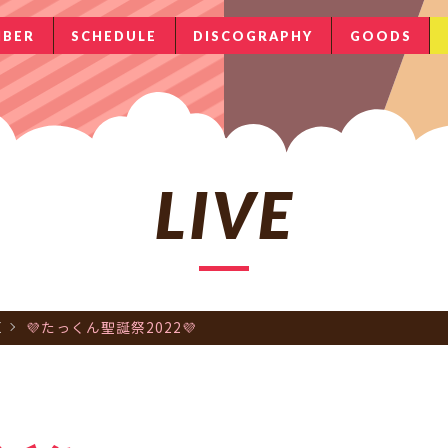
BER
SCHEDULE
DISCOGRAPHY
GOODS
LIVE
E
💜たっくん聖誕祭2022💜