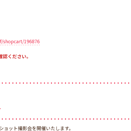
ff/shopcart/196876
確認ください。
ショット撮影会を開催いたします。