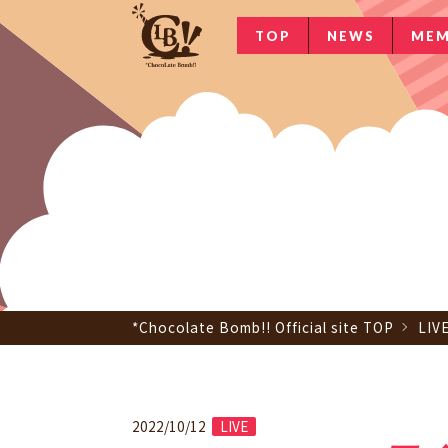
TOP
NEWS
MEM
*Chocolate Bomb!! Official site TOP
LIV
2022/10/12
LIVE