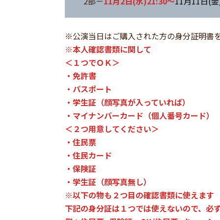
2部－
11月2日(水)21:30～
11月11日(金)
※公演当日はご購入された方の身分証明書
※本人確認書類に関して
＜１つでＯＫ＞
・免許書
・パスポート
・学生証（顔写真が入っていれば）
・マイナンバーカード（個人番号カード）
＜２つ用意してください＞
・住民票
・住民カード
・保険証
・学生証（顔写真無し）
※以下の物も２つ目の確認書類に使えます
下記の身分証は１つでは使えないので、必