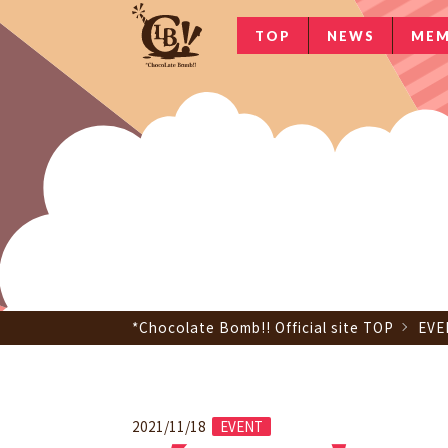
TOP
NEWS
MEM
*Chocolate Bomb!! Official site TOP
EVE
2021/11/18
EVENT