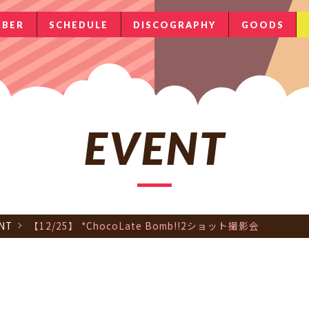
BER
SCHEDULE
DISCOGRAPHY
GOODS
EVENT
NT
【12/25】 *ChocoLate Bomb!!2ショット撮影会