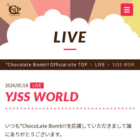
YOUTUBE
OFFICIAL
OFFICIAL LINE
SCHEDULE
GOODS
NEWS
Q&A
OFFICIAL SITE TOP
DISCOGRAPHY
CONTACT
MEMBER
FC
CHANNEL
TWITTER
ACCOUNT
LIVE
*Chocolate Bomb!! Official site TOP
LIVE
YJSS WORL
2024/05/18
LIVE
YJSS WORLD
いつも*ChocoLate Bomb!!を応援していただきまして誠
にありがとうございます。