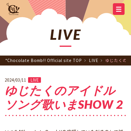
YOUTUBE
OFFICIAL
OFFICIAL LINE
SCHEDULE
GOODS
NEWS
Q&A
OFFICIAL SITE TOP
DISCOGRAPHY
CONTACT
MEMBER
FC
CHANNEL
TWITTER
ACCOUNT
LIVE
*Chocolate Bomb!! Official site TOP
LIVE
ゆじたくのア
2024/03/11
LIVE
ゆじたくのアイドル
ソング歌いまSHOW 2