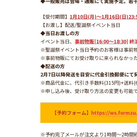
◆一般販売は会場・通販にて実施予定。若
【受付期間】
1月10日(月)～1月16日(日)23:
【お渡し】配送/聖誕祭イベント当日
◆当日お渡しの方
イベント当日、
事前物販[16:00〜18:30]
終演
※聖誕祭イベント当日予約のお客様は事前
※事前物販にてお受け取りに来られなかっ
◆配送の方
2月7日以降発送を目安に代金引換郵便にて
※商品代金に、代引き手数料(315円)+送料(
※申し込み後、受け取り方法の変更も可能
【予約フォーム】
https://ws.formzu
※予約完了メールが注文より1時間～2時間