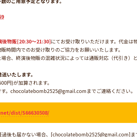
干数のご用意予定となります。
59
後物販[20:30〜21:30]
にてお受け取りいただけます。代金は
物販時間内でのお受け取りのご協力をお願いいたします。
た場合、終演後物販の混雑状況によっては通販対応（代引き）
発送いたします。
600円)が加算されます。
です。
chocolatebomb2525@gmail.com
までご連絡ください。
.net/dist/S66630508/
経過後も届かない場合、[
chocolatebomb2525@gmail.com
]