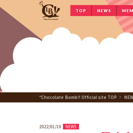
TOP
NEWS
MEM
*Chocolate Bomb!! Official site TOP
NE
2022/01/10
NEWS