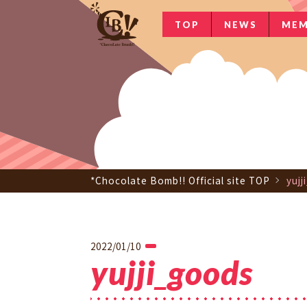
TOP
NEWS
MEM
*Chocolate Bomb!! Official site TOP
yuj
2022/01/10
yujji_goods