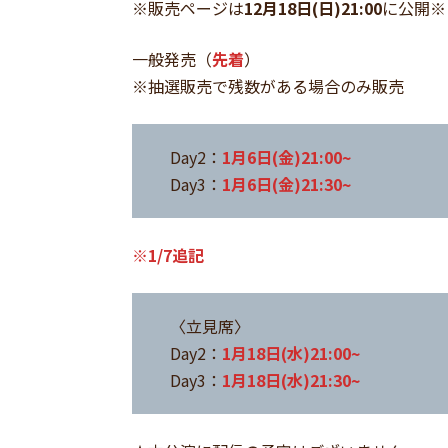
※販売ページは
12月18日(日)21:00
に公開※
一般発売（
先着
）
※抽選販売で残数がある場合のみ販売
Day2：
1月6日(金)21:00~
Day3：
1月6日(金)21:30~
※1/7追記
〈立見席〉
Day2：
1月18日(水)21:00~
Day3：
1月18日(水)21:30~