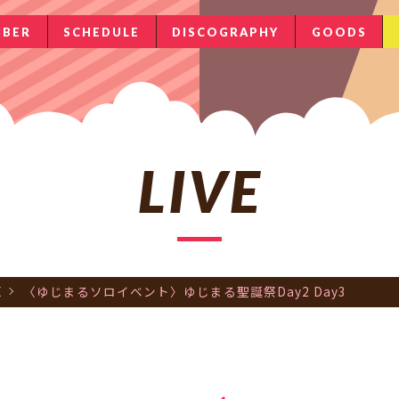
BER
SCHEDULE
DISCOGRAPHY
GOODS
LIVE
E
〈ゆじまるソロイベント〉ゆじまる聖誕祭Day2 Day3