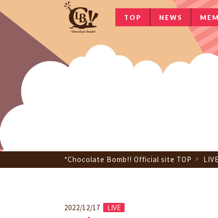
TOP
NEWS
MEM
*Chocolate Bomb!! Official site TOP
LIV
2022/12/17
LIVE