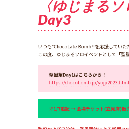
〈ゆじまるソ
Day3
いつも*ChocoLate Bomb!!を応援
この度、ゆじまるソロイベントとして
「聖誕
聖誕祭Day1はこちらから！
https://chocobomb.jp/yujji2023.htm
※1/7追記 → 会場チケット(立見席)