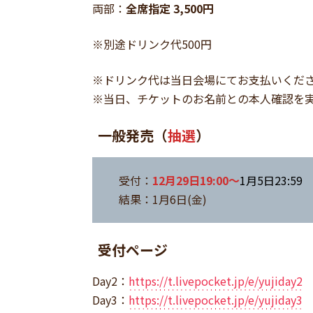
両部：
全席指定 3,500円
※別途ドリンク代500円
※ドリンク代は当日会場にてお支払いくだ
※当日、チケットのお名前との本人確認を
一般発売（
抽選
）
受付：
12月29日19:00～
1月5日23:59
結果：1月6日(金)
受付ページ
Day2：
https://t.livepocket.jp/e/yujiday2
Day3：
https://t.livepocket.jp/e/yujiday3