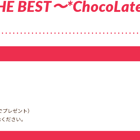
HE BEST〜*ChocoLa
でプレゼント）
承ください。