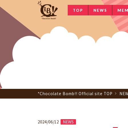
TOP
NEWS
MEM
*Chocolate Bomb!! Official site TOP
NE
2024/06/12
NEWS