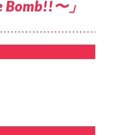
te Bomb!!〜」