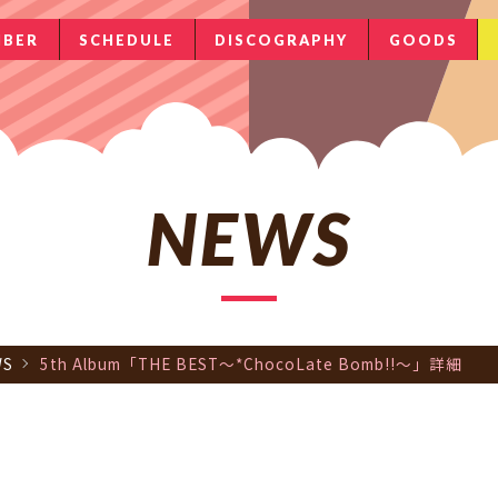
BER
SCHEDULE
DISCOGRAPHY
GOODS
NEWS
WS
5th Album「THE BEST〜*ChocoLate Bomb!!〜」詳細